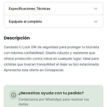
Especificaciones Técnicas
Plegable
No
Equípate al completo
Requiere electricidad
No
Descripción
Candado Guaya Espiral Gw Clave 150cm Bicicletas Seguridad
COP 22,000.00
Candado U Lock GW de seguridad para proteger tu bicicleta
con máxima confiabilidad. Diseño robusto y resistente que
ofrece protección contra robos en cualquier lugar. Ideal para
ciclistas que buscan tranquilidad al dejar su bici estacionada.
Guantes Ciclismo Largos GW Full Reflective Negro
Aprovecha esta oferta en Ciclospecial.
COP 74,900.00
¿Necesitas ayuda con tu pedido?
Contáctanos por WhatsApp para resolver tus
Cadenilla Gw 11vel Bicicletas Mtb Ruta Downhill Enduro 118Links
dudas