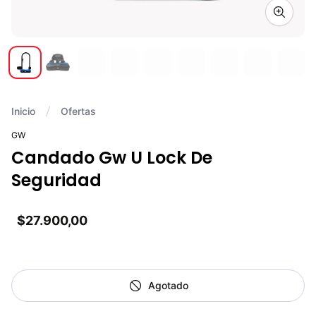
Zoom i
Inicio
Ofertas
GW
Candado Gw U Lock De
Seguridad
$27.900,00
Agotado