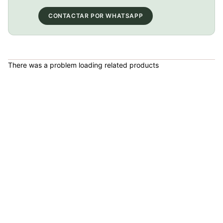
COP 130,000.00
CONTACTAR POR WHATSAPP
PATIN LINEA GW BELLONI PLUS 075109
There was a problem loading related products
COP 178,380.00