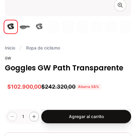
Zoom i
Inicio
Ropa de ciclismo
GW
Goggles GW Path Transparente
$102.900,00
$242.320,00
Ahorra
58
%
1
Agregar al carrito