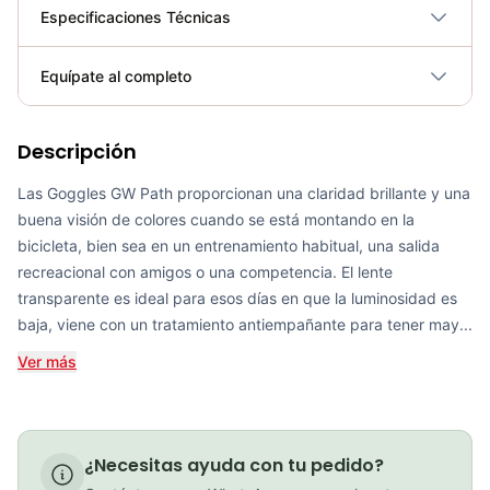
Especificaciones Técnicas
Plegable
No
Equípate al completo
Requiere electricidad
No
Descripción
Goggles GW path full color
COP 116,900.00
Las Goggles GW Path proporcionan una claridad brillante y una
buena visión de colores cuando se está montando en la
bicicleta, bien sea en un entrenamiento habitual, una salida
recreacional con amigos o una competencia. El lente
PATIN LINEA GW BELLONI PLUS 075109
transparente es ideal para esos días en que la luminosidad es
baja, viene con un tratamiento antiempañante para tener may...
COP 178,380.00
Ver más
GEL SIS ISOTONIC APPLE
¿Necesitas ayuda con tu pedido?
COP 13,000.00