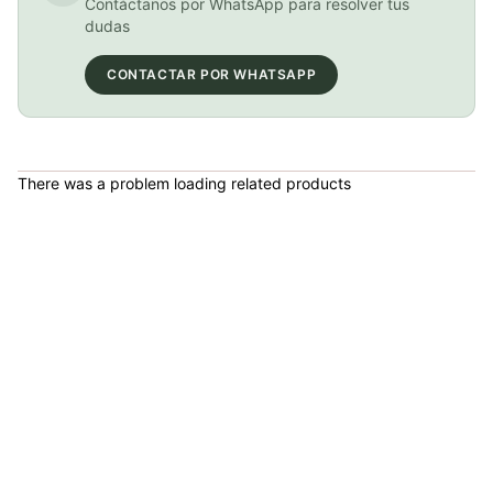
Contáctanos por WhatsApp para resolver tus
dudas
CONTACTAR POR WHATSAPP
BICICLETA GW IMPULSO PUSHBIKE FIREFLY PLASTICO RIN12 roja
COP 149,900.00
There was a problem loading related products