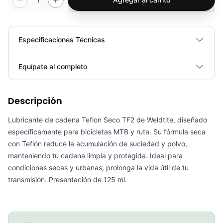
Especificaciones Técnicas
Plegable
No
Equípate al completo
Requiere electricidad
No
Descripción
Grasa Ultimate Tf2 125l Weldtite Con Teflon Bicicleta Mtb Ruta
COP 33,000.00
Lubricante de cadena Teflon Seco TF2 de Weldtite, diseñado
específicamente para bicicletas MTB y ruta. Su fórmula seca
con Teflón reduce la acumulación de suciedad y polvo,
manteniendo tu cadena limpia y protegida. Ideal para
condiciones secas y urbanas, prolonga la vida útil de tu
Combo Grasa Ultimate Tf2 125l Weldtite+Pistola Aplicadora Ciclismo
transmisión. Presentación de 125 ml.
COP 89,900.00