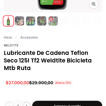
Zoom i
Inicio
Accesorios
WELDTITE
Lubricante De Cadena Teflon
Seco 125l Tf2 Weldtite Bicicleta
Mtb Ruta
$27.000,00
$29.900,00
Ahorra
10
%
1
Agregar al carrito