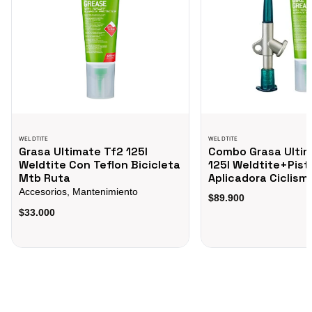
WELDTITE
WELDTITE
Grasa Ultimate Tf2 125l
Combo Grasa Ultim
Weldtite Con Teflon Bicicleta
125l Weldtite+Pist
Mtb Ruta
Aplicadora Ciclism
Accesorios, Mantenimiento
$89.900
$33.000