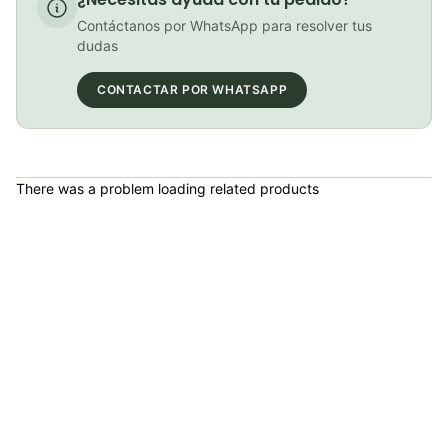
Llantas Mtb Coraza Bicicleta Montaña Msc 29x2.10 Tubeless XC Enduro
Contáctanos por WhatsApp para resolver tus
COP 142,900.00
dudas
CONTACTAR POR WHATSAPP
PATIN LINEA GW BELLONI PLUS 075109
COP 178,380.00
There was a problem loading related products