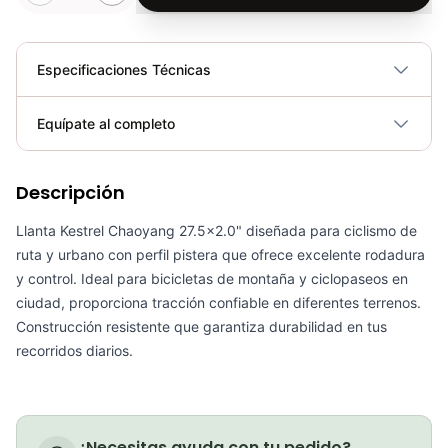
Especificaciones Técnicas
Plegable
No
Equípate al completo
Requiere electricidad
No
Descripción
Coraza Llanta Kestrel Chaoyang 700x35c-29" Pistera Ciclismo Ruta/Urbano
COP 40,000.00
Llanta Kestrel Chaoyang 27.5x2.0" diseñada para ciclismo de
ruta y urbano con perfil pistera que ofrece excelente rodadura
y control. Ideal para bicicletas de montaña y ciclopaseos en
ciudad, proporciona tracción confiable en diferentes terrenos.
Construcción resistente que garantiza durabilidad en tus
Llanta Kestrel Chaoyang 700x32c Rin 29 Pistera Ciclismo Coraza Carretera
recorridos diarios.
COP 31,000.00
¿Necesitas ayuda con tu pedido?