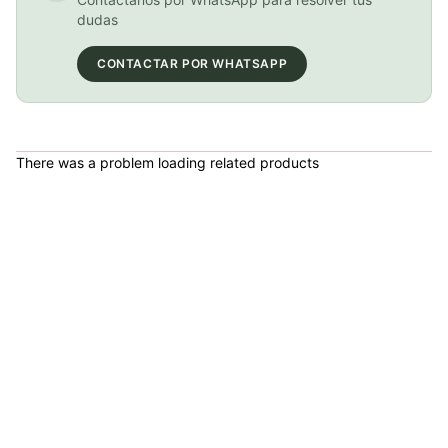
BICICLETA GW IMPULSO PUSHBIKE FIREFLY PLASTICO RIN12 roja
dudas
COP 149,900.00
CONTACTAR POR WHATSAPP
BICICLETA GW IMPULSO PUSHBIKE FIREFLY PLASTICO RIN12 Azul
There was a problem loading related products
COP 149,900.00