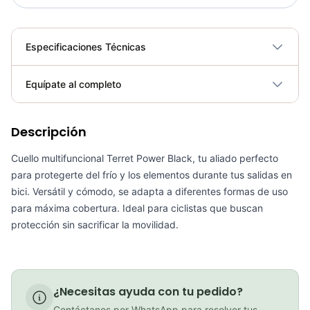
Especificaciones Técnicas
Plegable
No
Equípate al completo
Requiere electricidad
No
PATIN LINEA GW BELLONI PLUS 075109
Descripción
Cuello multifuncional Terret Power Black, tu aliado perfecto
COP 178,380.00
para protegerte del frío y los elementos durante tus salidas en
bici. Versátil y cómodo, se adapta a diferentes formas de uso
para máxima cobertura. Ideal para ciclistas que buscan
protección sin sacrificar la movilidad.
GEL SIS ISOTONIC APPLE
COP 13,000.00
¿Necesitas ayuda con tu pedido?
Contáctanos por WhatsApp para resolver tus