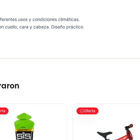
ferentes usos y condiciones climáticas.
 en cuello, cara y cabeza. Diseño práctico
raron
 ISOTONIC APPLE
BICICLETA GW IMPULSO PUSHBIK
rta
Oferta