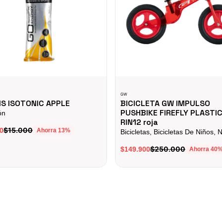
GW
IS ISOTONIC APPLE
BICICLETA GW IMPULSO
PUSHBIKE FIREFLY PLASTI
ón
RIN12 roja
$15.000
0
Ahorra
13
%
Bicicletas, Bicicletas De Niños, 
$250.000
$149.900
Ahorra
40