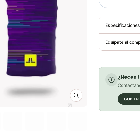
Especificacione
Plegable
Equípate al comp
Requiere elect
¿Necesit
Contáctano
Zoom image
CONTA