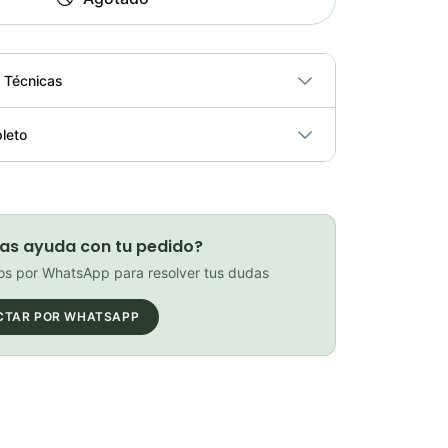
s Técnicas
No
leto
ricidad
No
PATIN LINEA GW BELLONI PLUS 075109
Elegir opciones
as ayuda con tu pedido?
COP 178,380.00
s por WhatsApp para resolver tus dudas
CTAR POR WHATSAPP
GEL SIS ISOTONIC APPLE
Elegir opciones
COP 13,000.00