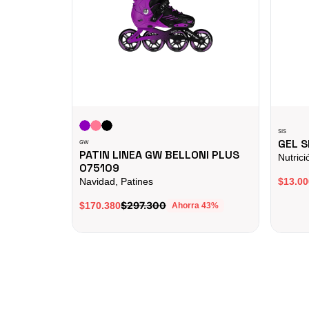
SIS
GEL S
GW
PATIN LINEA GW BELLONI PLUS
Nutrici
075109
Navidad, Patines
$13.00
$297.300
$170.380
Ahorra
43
%