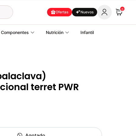
0
Ofertas
Nuevos
Componentes
Nutrición
Infantil
balaclava)
cional terret PWR
Agotado