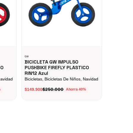
GW
SIS
BICICLETA GW IMPULSO
SiS GO En
CO
PUSHBIKE FIREFLY PLASTICO
Nutrición
RIN12 Azul
$1
$17.000
Navidad
Bicicletas, Bicicletas De Niños, Navidad
$250.000
$149.900
%
Ahorra
40
%