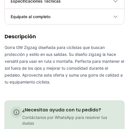
Especificaciones Técnicas
Plegable
No
Equípate al completo
Requiere electricidad
No
Descripción
Goggles GW path full color
COP 116,900.00
Gorra GW Zigzag diseñada para ciclistas que buscan
protección y estilo en sus salidas. Su diseño zigzag la hace
versátil para usar en ruta o montaña. Perfecta para mantener el
sol fuera de los ojos y mejorar tu comodidad durante el
pedaleo. Aprovecha esta oferta y suma una gorra de calidad a
Bolso gw portaherramienta ruta
tu equipamiento ciclista.
COP 24,900.00
¿Necesitas ayuda con tu pedido?
Goggles GW Path Transparente
Contáctanos por WhatsApp para resolver tus
COP 102,900.00
dudas