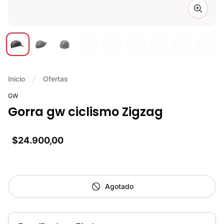
Zoom i
Inicio
Ofertas
GW
Gorra gw ciclismo Zigzag
$24.900,00
Agotado