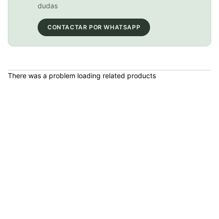
COP 21,000.00
dudas
CONTACTAR POR WHATSAPP
PATIN LINEA GW BELLONI PLUS 075109
COP 178,380.00
There was a problem loading related products