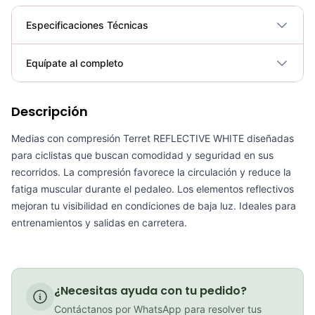
Especificaciones Técnicas
Plegable
No
Equípate al completo
Requiere electricidad
No
Descripción
Medias taba reflectivas
COP 27,000.00
Medias con compresión Terret REFLECTIVE WHITE diseñadas
para ciclistas que buscan comodidad y seguridad en sus
recorridos. La compresión favorece la circulación y reduce la
fatiga muscular durante el pedaleo. Los elementos reflectivos
Medias Ciclismo GW Reflectivas Blanco
mejoran tu visibilidad en condiciones de baja luz. Ideales para
entrenamientos y salidas en carretera.
COP 15,000.00
¿Necesitas ayuda con tu pedido?
Medias taba clasicas
Contáctanos por WhatsApp para resolver tus