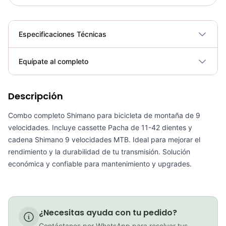
Especificaciones Técnicas
Plegable
No
Equípate al completo
Requiere electricidad
No
Descripción
Pacha Cassette Gw 9vel 11-42 Mtb Montaña
COP 65,500.00
Combo completo Shimano para bicicleta de montaña de 9
velocidades. Incluye cassette Pacha de 11-42 dientes y
cadena Shimano 9 velocidades MTB. Ideal para mejorar el
rendimiento y la durabilidad de tu transmisión. Solución
económica y confiable para mantenimiento y upgrades.
Pacha Cassette Gw 9vel 11-40 Mtb Montaña
COP 63,900.00
¿Necesitas ayuda con tu pedido?
Contáctanos por WhatsApp para resolver tus