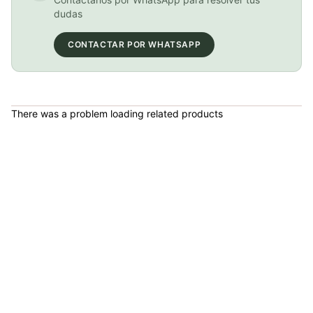
Pacha Cassette Gw 9vel 11-46 Mtb Montaña
dudas
COP 135,900.00
CONTACTAR POR WHATSAPP
Pacha Cassette Gw 12vel 11-52 Mtb Montaña
There was a problem loading related products
COP 249,000.00