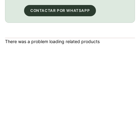
COP 158,900.00
CONTACTAR POR WHATSAPP
Luz Linterna Delantera Kryptonite Street F-500 Bicicleta Mtb Ruta Urbana
There was a problem loading related products
COP 199,900.00