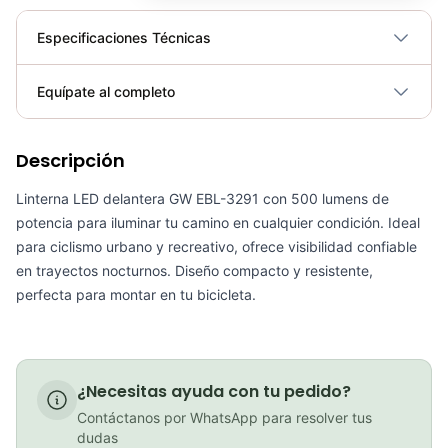
Especificaciones Técnicas
Plegable
No
Equípate al completo
Requiere electricidad
No
Descripción
Luz Linterna Bicicleta Delantera Gw Bc12 500 Lumens Mtb Luz Aluminio
COP 60,000.00
Linterna LED delantera GW EBL-3291 con 500 lumens de
potencia para iluminar tu camino en cualquier condición. Ideal
para ciclismo urbano y recreativo, ofrece visibilidad confiable
en trayectos nocturnos. Diseño compacto y resistente,
perfecta para montar en tu bicicleta.
Luz Linterna Bicicleta Delantera Gw Bc11 500 Lumens Mtb Luz pvC
COP 48,000.00
¿Necesitas ayuda con tu pedido?
Contáctanos por WhatsApp para resolver tus
Linterna Luz delantera Sigma buster 200 Ciclismo
dudas