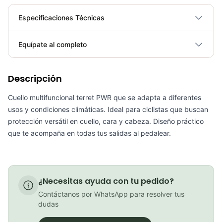
Especificaciones Técnicas
Plegable
No
Equípate al completo
Requiere electricidad
No
PATIN LINEA GW BELLONI PLUS 075109
Descripción
Cuello multifuncional terret PWR que se adapta a diferentes
COP 178,380.00
usos y condiciones climáticas. Ideal para ciclistas que buscan
protección versátil en cuello, cara y cabeza. Diseño práctico
que te acompaña en todas tus salidas al pedalear.
GEL SIS ISOTONIC APPLE
COP 13,000.00
¿Necesitas ayuda con tu pedido?
Contáctanos por WhatsApp para resolver tus
dudas
BICICLETA GW IMPULSO PUSHBIKE FIREFLY PLASTICO RIN12 roja