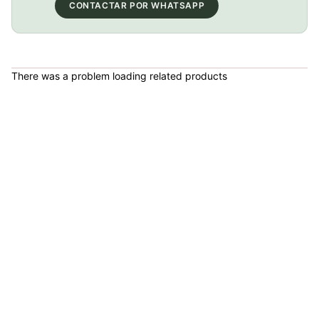
COP 149,900.00
CONTACTAR POR WHATSAPP
BICICLETA GW IMPULSO PUSHBIKE FIREFLY PLASTICO RIN12 Azul
There was a problem loading related products
COP 149,900.00