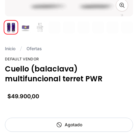
Zoom i
Inicio
Ofertas
DEFAULT VENDOR
Cuello (balaclava)
multifuncional terret PWR
$49.900,00
Agotado