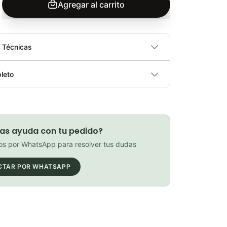
Agregar al carrito
s Técnicas
No
leto
ricidad
No
Goggles GW path full color
Elegir opciones
COP 116,900.00
as ayuda con tu pedido?
s por WhatsApp para resolver tus dudas
CTAR POR WHATSAPP
PATIN LINEA GW BELLONI PLUS 075109
Elegir opciones
COP 178,380.00