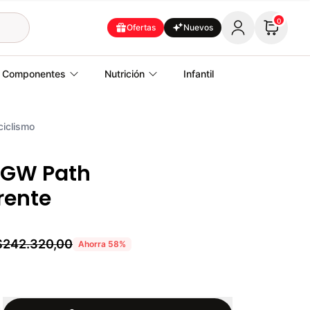
0
Ofertas
Nuevos
Componentes
Nutrición
Infantil
ciclismo
 GW Path
rente
$242.320,00
Ahorra
58
%