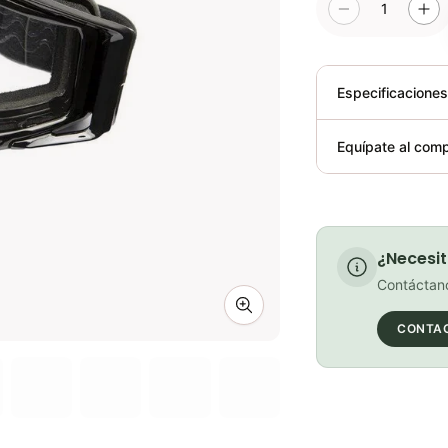
1
Especificacione
Plegable
Equípate al comp
Requiere elect
¿Necesit
Contáctano
Zoom image
CONTA