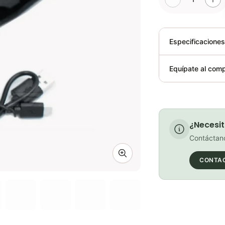
Especificacione
Plegable
Equípate al comp
Requiere elect
¿Necesit
Contáctano
Zoom image
CONTA