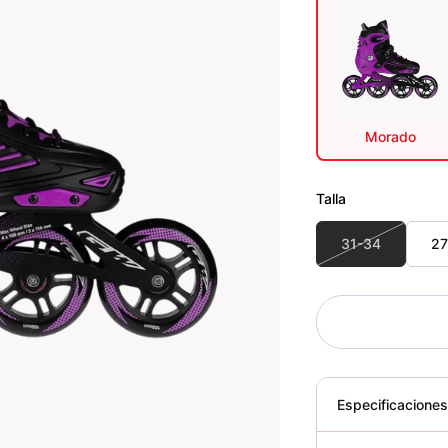
Morado
Talla
31-34
27
Especificacione