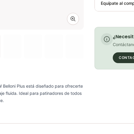
Plegable
Equípate al comp
Requiere elect
Zoom image
¿Necesit
Contáctano
CONTA
W Belloni Plus está diseñado para ofrecerte
je fluida. Ideal para patinadores de todos
te.