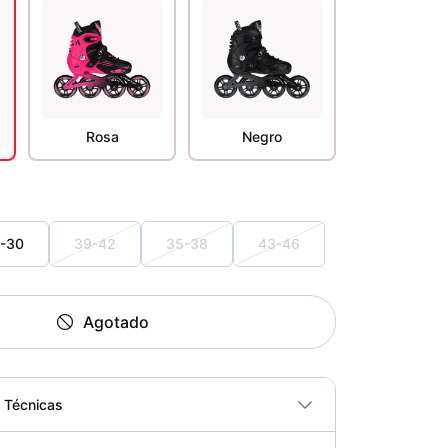
Rosa
Negro
-30
39-42
35-38
43-46
Agotado
s Técnicas