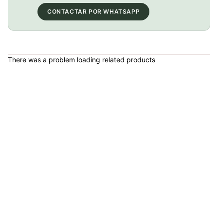
CONTACTAR POR WHATSAPP
Bolso portaherramientas Gw Sticky Ciclismo
COP 31,000.00
There was a problem loading related products