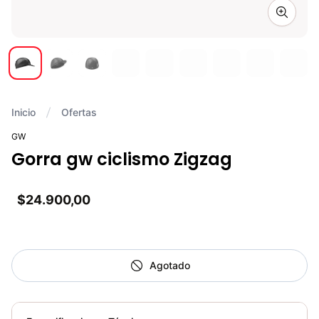
Zoom i
Inicio
Ofertas
GW
Gorra gw ciclismo Zigzag
$24.900,00
Agotado