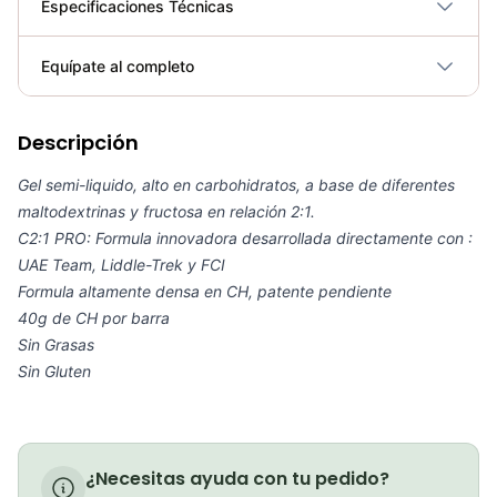
Especificaciones Técnicas
Plegable
No
Equípate al completo
Requiere electricidad
No
Descripción
Carbo gel C2:1 PRO (Naranja)
COP 21,000.00
Gel semi-liquido, alto en carbohidratos, a base de diferentes
maltodextrinas y fructosa en relación 2:1.
C2:1 PRO: Formula innovadora desarrollada directamente con :
UAE Team, Liddle-Trek y FCI
Formula altamente densa en CH, patente pendiente
Carbo gel + 100mg Cafeína C2:1 PRO (Cola)
40g de CH por barra
COP 24,000.00
Sin Grasas
Sin Gluten
GEL MAURTEN SIN CAFEINA (40GR)
COP 23,000.00
¿Necesitas ayuda con tu pedido?