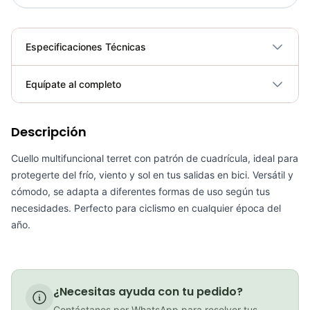
Especificaciones Técnicas
Plegable
No
Equípate al completo
Requiere electricidad
No
PATIN LINEA GW BELLONI PLUS 075109
Descripción
Cuello multifuncional terret con patrón de cuadrícula, ideal para
COP 178,380.00
protegerte del frío, viento y sol en tus salidas en bici. Versátil y
cómodo, se adapta a diferentes formas de uso según tus
necesidades. Perfecto para ciclismo en cualquier época del
año.
GEL SIS ISOTONIC APPLE
COP 13,000.00
¿Necesitas ayuda con tu pedido?
Contáctanos por WhatsApp para resolver tus