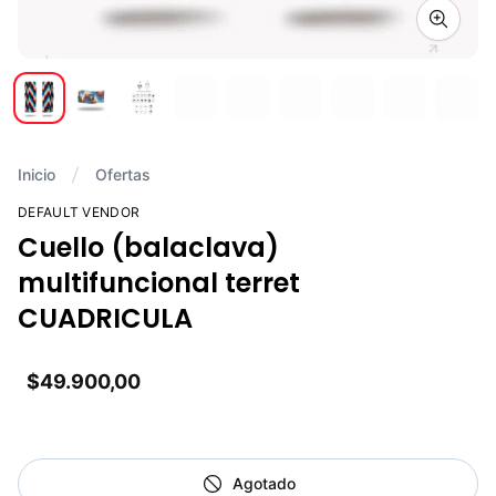
Zoom i
Inicio
Ofertas
DEFAULT VENDOR
Cuello (balaclava)
multifuncional terret
CUADRICULA
$49.900,00
Agotado