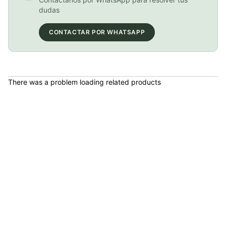
BICICLETA GW IMPULSO PUSHBIKE FIREFLY PLASTICO RIN12 roja
dudas
COP 149,900.00
CONTACTAR POR WHATSAPP
BICICLETA GW IMPULSO PUSHBIKE FIREFLY PLASTICO RIN12 Azul
There was a problem loading related products
COP 149,900.00