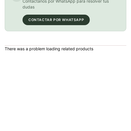
Contáctanos por WhatsApp para resolver tus
dudas
CONTACTAR POR WHATSAPP
BICICLETA GW IMPULSO PUSHBIKE FIREFLY PLASTICO RIN12 roja
COP 149,900.00
There was a problem loading related products