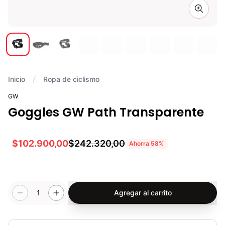
Zoom i
Inicio
Ropa de ciclismo
GW
Goggles GW Path Transparente
$102.900,00
$242.320,00
Ahorra
58
%
1
Agregar al carrito