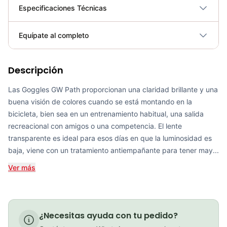
Especificaciones Técnicas
Plegable
No
Equípate al completo
Requiere electricidad
No
Descripción
Goggles GW path full color
COP 116,900.00
Las Goggles GW Path proporcionan una claridad brillante y una
buena visión de colores cuando se está montando en la
bicicleta, bien sea en un entrenamiento habitual, una salida
recreacional con amigos o una competencia. El lente
PATIN LINEA GW BELLONI PLUS 075109
transparente es ideal para esos días en que la luminosidad es
baja, viene con un tratamiento antiempañante para tener may...
COP 178,380.00
Ver más
GEL SIS ISOTONIC APPLE
¿Necesitas ayuda con tu pedido?
COP 13,000.00