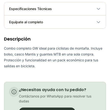
Especificaciones Técnicas
Plegable
No
Equípate al completo
Requiere electricidad
No
Descripción
Bolso gw portaherramienta ruta
COP 24,900.00
Combo completo GW ideal para ciclistas de montaña. Incluye
bolso, casco Mantis y guantes MTB en una sola compra.
Protección y funcionalidad en un pack económico para tus
salidas en bicicleta.
Bolso portaherramientas Gw Ciclismo d-bag 3
COP 25,000.00
¿Necesitas ayuda con tu pedido?
Contáctanos por WhatsApp para resolver tus
dudas
Bolso portaherramientas Gw Sticky Ciclismo