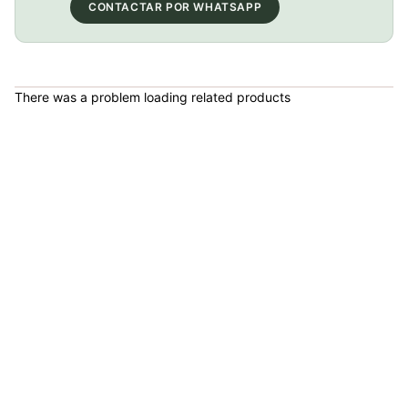
COP 31,000.00
CONTACTAR POR WHATSAPP
PATIN LINEA GW BELLONI PLUS 075109
There was a problem loading related products
COP 178,380.00