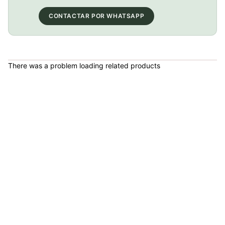
COP 13,000.00
CONTACTAR POR WHATSAPP
BICICLETA GW IMPULSO PUSHBIKE FIREFLY PLASTICO RIN12 roja
There was a problem loading related products
COP 149,900.00