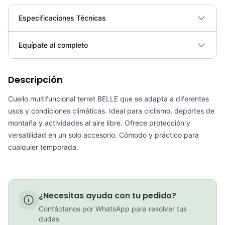
Especificaciones Técnicas
Plegable
No
Equípate al completo
Requiere electricidad
No
Descripción
Cuello Protector Facial Multifuncional Buff Gw Color Dot
COP 11,900.00
Cuello multifuncional terret BELLE que se adapta a diferentes
usos y condiciones climáticas. Ideal para ciclismo, deportes de
montaña y actividades al aire libre. Ofrece protección y
versatilidad en un solo accesorio. Cómodo y práctico para
PATIN LINEA GW BELLONI PLUS 075109
cualquier temporada.
COP 178,380.00
¿Necesitas ayuda con tu pedido?
Contáctanos por WhatsApp para resolver tus
GEL SIS ISOTONIC APPLE
dudas