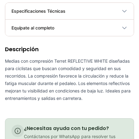
Especificaciones Técnicas
Plegable
No
Equípate al completo
Requiere electricidad
No
Descripción
Medias taba reflectivas
COP 27,000.00
Medias con compresión Terret REFLECTIVE WHITE diseñadas
para ciclistas que buscan comodidad y seguridad en sus
recorridos. La compresión favorece la circulación y reduce la
fatiga muscular durante el pedaleo. Los elementos reflectivos
Medias Ciclismo GW Reflectivas Blanco
mejoran tu visibilidad en condiciones de baja luz. Ideales para
entrenamientos y salidas en carretera.
COP 15,000.00
¿Necesitas ayuda con tu pedido?
Medias taba clasicas
Contáctanos por WhatsApp para resolver tus