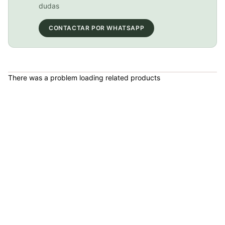
COP 21,000.00
dudas
CONTACTAR POR WHATSAPP
PATIN LINEA GW BELLONI PLUS 075109
COP 178,380.00
There was a problem loading related products