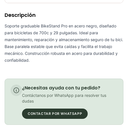
Requiere electricidad
No
Descripción
Sillin Pro Galapago Griffon Gel Bicicletas Acero 152mm
COP 330,500.00
Soporte graduable BikeStand Pro en acero negro, diseñado
para bicicletas de 700c y 29 pulgadas. Ideal para
mantenimiento, reparación y almacenamiento seguro de tu bici.
Base paralela estable que evita caídas y facilita el trabajo
mecánico. Construcción robusta en acero para durabilidad y
Bolso PortaHerramientas Gw Gipsy Negro Soporte
confiabilidad.
COP 23,900.00
¿Necesitas ayuda con tu pedido?
Paral Trasero Stl Para Bicicleta Rin 26" 27.5" 29" Aluminio Negro
Contáctanos por WhatsApp para resolver tus
COP 44,900.00
dudas
CONTACTAR POR WHATSAPP
PATIN LINEA GW BELLONI PLUS 075109