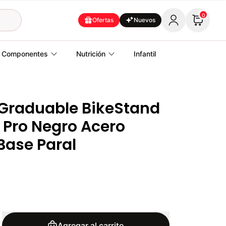
0
Ofertas
Nuevos
Componentes
Nutrición
Infantil
 Graduable BikeStand
a Pro Negro Acero
Base Paral
Agregar al carrito