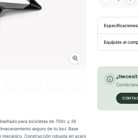
Especificacione
Plegable
Equípate al comp
Requiere elect
Zoom image
¿Necesit
Contáctano
CONTA
diseñado para bicicletas de 700c y 29
almacenamiento seguro de tu bici. Base
bajo mecánico. Construcción robusta en acero