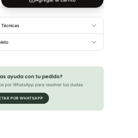
s Técnicas
No
leto
ricidad
No
Sillin Pro Galapago Griffon Gel Bicicletas Acero 152mm
Elegir opciones
COP 330,500.00
as ayuda con tu pedido?
s por WhatsApp para resolver tus dudas
CTAR POR WHATSAPP
Bolso PortaHerramientas Gw Gipsy Negro Soporte
Elegir opciones
COP 23,900.00