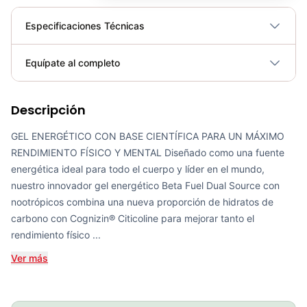
Especificaciones Técnicas
Plegable
No
Equípate al completo
Requiere electricidad
No
Descripción
Gel Beta Fuel + Nootrópicos SiS (Limón y Lima)
COP 20,000.00
GEL ENERGÉTICO CON BASE CIENTÍFICA PARA UN MÁXIMO
RENDIMIENTO FÍSICO Y MENTAL Diseñado como una fuente
energética ideal para todo el cuerpo y líder en el mundo,
nuestro innovador gel energético Beta Fuel Dual Source con
nootrópicos combina una nueva proporción de hidratos de
Gel Beta Fuel SiS (Naranja)
carbono con Cognizin® Citicoline para mejorar tanto el
COP 16,000.00
rendimiento físico ...
Ver más
Bebida en Polvo Beta Fuel 80 (Naranja)