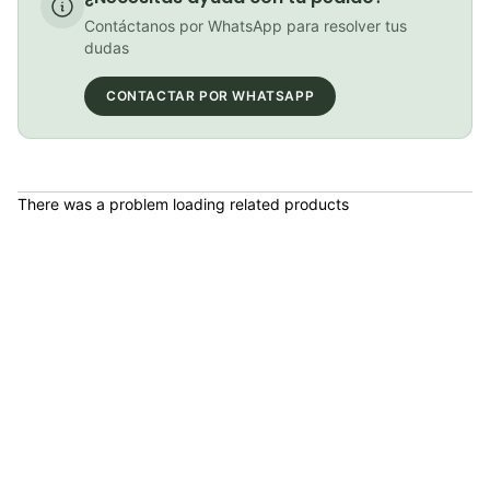
COP 225,900.00
Contáctanos por WhatsApp para resolver tus
dudas
CONTACTAR POR WHATSAPP
Caja x10 Unidades Cable De Cambios Shimano Acero Ciclismo Mtb Ruta 1.2x2100 mm
COP 6,000.00
There was a problem loading related products