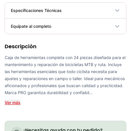
Especificaciones Técnicas
Plegable
No
Equípate al completo
Requiere electricidad
No
Descripción
Capsula Porta Herramientas Pro Bicicleta Mtb Ruta
COP 105,300.00
Caja de herramientas completa con 24 piezas diseñada para el
mantenimiento y reparación de bicicletas MTB y ruta. Incluye
las herramientas esenciales que todo ciclista necesita para
ajustes y reparaciones en campo o taller. Ideal para mecánicos
aficionados y profesionales que buscan calidad y practicidad.
Kit Herramientas Gw 7 Piezas Bicicletas Repuestos Mtb Ruta
Marca PRO garantiza durabilidad y confiabil...
COP 68,900.00
Ver más
Llave Torque MultiHerramientas Pro 6 Funciones Mtb Ruta Ciclismo
¿Necesitas ayuda con tu pedido?