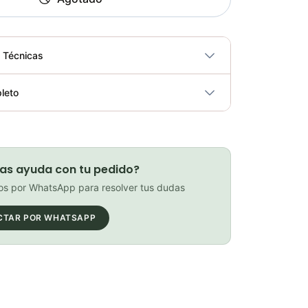
s Técnicas
No
leto
ricidad
No
Cuello Protector Facial Multifuncional Buff Gw Color Dot
Elegir opciones
COP 11,900.00
as ayuda con tu pedido?
s por WhatsApp para resolver tus dudas
CTAR POR WHATSAPP
PATIN LINEA GW BELLONI PLUS 075109
Elegir opciones
COP 178,380.00