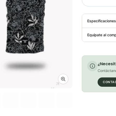
Especificacione
Plegable
Equípate al comp
Requiere elect
¿Necesit
Contáctano
Zoom image
CONTA