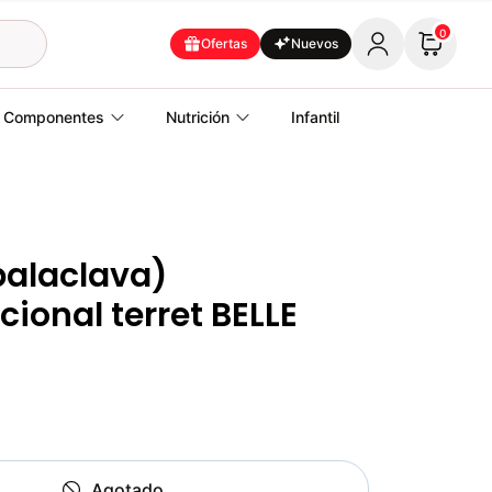
0
Ofertas
Nuevos
Componentes
Nutrición
Infantil
balaclava)
cional terret BELLE
Agotado