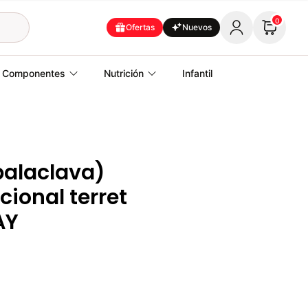
0
Ofertas
Nuevos
Componentes
Nutrición
Infantil
balaclava)
cional terret
AY