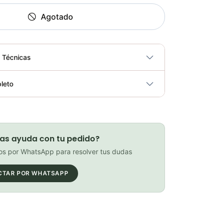
Agotado
s Técnicas
No
leto
ricidad
No
PATIN LINEA GW BELLONI PLUS 075109
Elegir opciones
as ayuda con tu pedido?
COP 178,380.00
s por WhatsApp para resolver tus dudas
CTAR POR WHATSAPP
GEL SIS ISOTONIC APPLE
Elegir opciones
COP 13,000.00