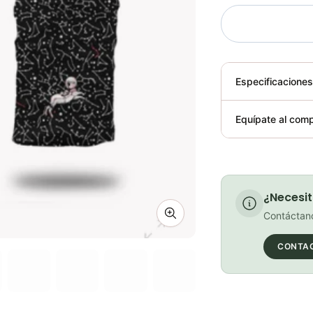
Especificacione
Plegable
Equípate al comp
Requiere elect
¿Necesit
Contáctano
Zoom image
CONTA