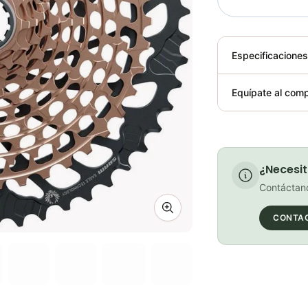
Especificacione
Plegable
Equípate al comp
Requiere elect
¿Necesit
Contáctano
Zoom image
CONTA