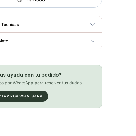
s Técnicas
No
leto
ricidad
No
Pacha cassette eagle sram xx1 XG-1299 10-52T TORNASOL
Elegir opciones
COP 3,130,900.00
as ayuda con tu pedido?
s por WhatsApp para resolver tus dudas
CTAR POR WHATSAPP
PACHA XG-1270 12 VEL 10-33 (FORCE)
Elegir opciones
COP 999,000.00