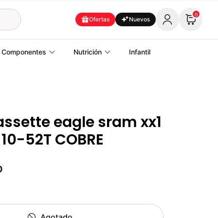
0
Ofertas
Nuevos
Componentes
Nutrición
Infantil
ssette eagle sram xx1
 10-52T COBRE
0
Agotado