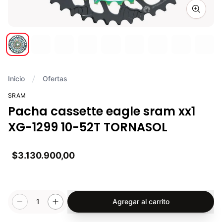
Zoom i
Inicio
Ofertas
SRAM
Pacha cassette eagle sram xx1
XG-1299 10-52T TORNASOL
$3.130.900,00
1
Agregar al carrito