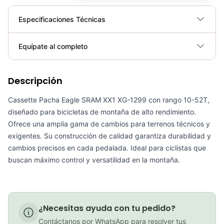
Especificaciones Técnicas
Plegable
No
Equípate al completo
Requiere electricidad
No
Descripción
Tensor Sram xx1 eagle lunar max 52D
COP 1,977,900.00
Cassette Pacha Eagle SRAM XX1 XG-1299 con rango 10-52T,
diseñado para bicicletas de montaña de alto rendimiento.
Ofrece una amplia gama de cambios para terrenos técnicos y
exigentes. Su construcción de calidad garantiza durabilidad y
PATIN LINEA GW BELLONI PLUS 075109
cambios precisos en cada pedalada. Ideal para ciclistas que
buscan máximo control y versatilidad en la montaña.
COP 178,380.00
¿Necesitas ayuda con tu pedido?
GEL SIS ISOTONIC APPLE
Contáctanos por WhatsApp para resolver tus