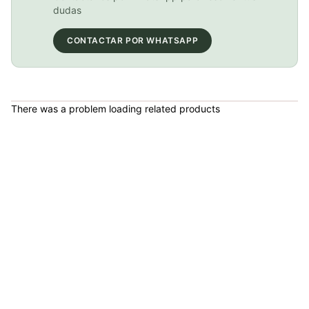
COP 13,000.00
dudas
CONTACTAR POR WHATSAPP
BICICLETA GW IMPULSO PUSHBIKE FIREFLY PLASTICO RIN12 roja
COP 149,900.00
There was a problem loading related products