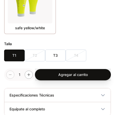
safe yellow/white
Talla
T1
T2
T3
T4
1
Agregar al carrito
Especificaciones Técnicas
Plegable
No
Equípate al completo