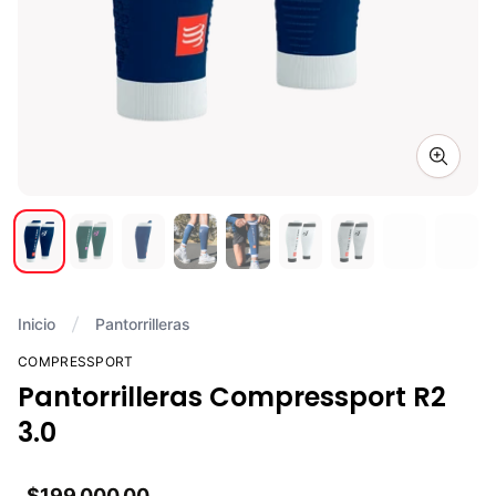
Zoom i
Inicio
Pantorrilleras
COMPRESSPORT
Pantorrilleras Compressport R2
3.0
$199.000,00