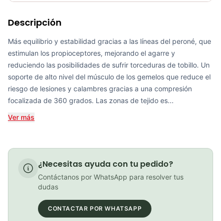
Requiere electricidad
No
Descripción
R2 Oxygen calf sleeves black
COP 150,000.00
Más equilibrio y estabilidad gracias a las líneas del peroné, que
estimulan los propioceptores, mejorando el agarre y
reduciendo las posibilidades de sufrir torceduras de tobillo. Un
soporte de alto nivel del músculo de los gemelos que reduce el
Medias Ciclismo GW Reflectivas Blanco
riesgo de lesiones y calambres gracias a una compresión
focalizada de 360 grados. Las zonas de tejido es...
COP 15,000.00
Ver más
Compressport Medias de Compresión - Aero - negro/rojo
¿Necesitas ayuda con tu pedido?
COP 99,000.00
Contáctanos por WhatsApp para resolver tus
dudas
CONTACTAR POR WHATSAPP
PATIN LINEA GW BELLONI PLUS 075109