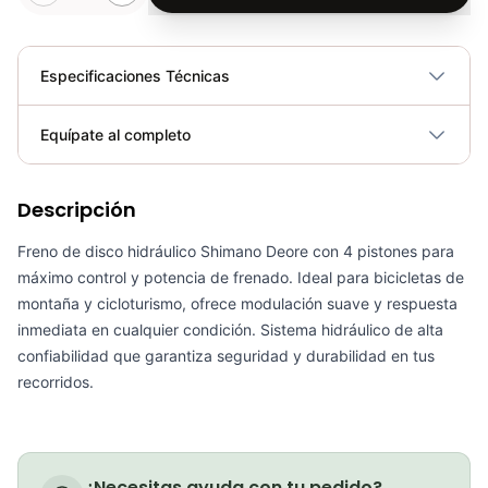
Especificaciones Técnicas
Plegable
No
Equípate al completo
Requiere electricidad
No
Descripción
Freno Disco Hidráulico Shimano Deore Xt Br-M8120/BL-M8100 Mtb
COP 1,450,100.00
Freno de disco hidráulico Shimano Deore con 4 pistones para
máximo control y potencia de frenado. Ideal para bicicletas de
montaña y cicloturismo, ofrece modulación suave y respuesta
inmediata en cualquier condición. Sistema hidráulico de alta
confiabilidad que garantiza seguridad y durabilidad en tus
Freno disco hidráulico st-r7020/br-r7070 105 11 vel
recorridos.
COP 2,241,000.00
¿Necesitas ayuda con tu pedido?