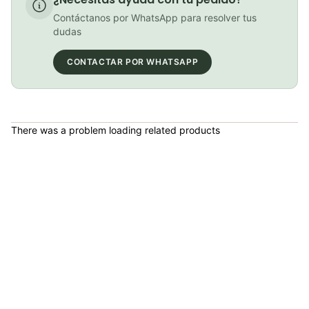
Tensor Shimano Deore RD-M6100-SGS 12S Ciclismo Mtb
Contáctanos por WhatsApp para resolver tus
COP 229,000.00
dudas
CONTACTAR POR WHATSAPP
Descarrilador Deore 2x10 Shimano Fd-m6025 34.9/31.8
COP 137,000.00
There was a problem loading related products