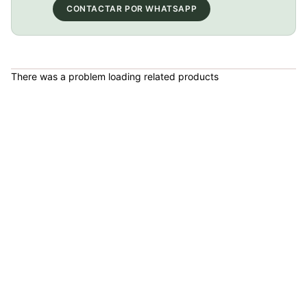
CONTACTAR POR WHATSAPP
PATIN LINEA GW BELLONI PLUS 075109
COP 178,380.00
There was a problem loading related products