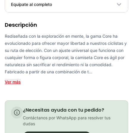
Plegable
No
Equípate al completo
Requiere electricidad
No
Pedal Mafia - Mens Long Sleeve PMCC Jersey
Descripción
Rediseñada con la exploración en mente, la gama Core ha
COP 849,900.00
evolucionado para ofrecer mayor libertad a nuestros ciclistas y
su ruta de elección. Con un ajuste universal que funciona con
cualquier forma o figura corporal, la camiseta Core es ágil por
Pedal Mafia PMCC Jersey - Navy/White
naturaleza sin sacrificar el rendimiento ni la comodidad.
Fabricado a partir de una combinación de t...
COP 799,900.00
Ver más
Jersey Ciclismo GW Manga Corta Fit Pro SURCO
¿Necesitas ayuda con tu pedido?
COP 159,900.00
Contáctanos por WhatsApp para resolver tus
dudas