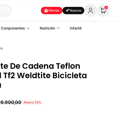
0
Ofertas
Nuevos
Componentes
Nutrición
Infantil
os
te De Cadena Teflon
 Tf2 Weldtite Bicicleta
a
9.900,00
Ahorra
10
%