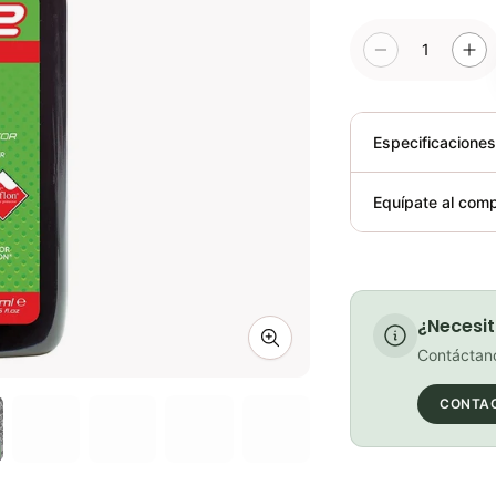
1
Especificacione
Plegable
Equípate al comp
Requiere elect
¿Necesit
Zoom image
Contáctano
CONTA