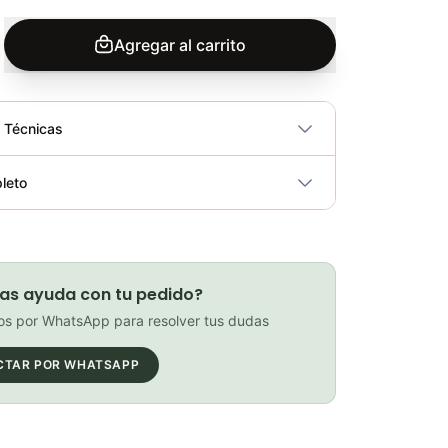
Agregar al carrito
s Técnicas
No
leto
ricidad
No
Grasa Ultimate Tf2 125l Weldtite Con Teflon Bicicleta Mtb Ruta
Elegir opciones
COP 33,000.00
as ayuda con tu pedido?
s por WhatsApp para resolver tus dudas
CTAR POR WHATSAPP
Combo Grasa Ultimate Tf2 125l Weldtite+Pistola Aplicadora Ciclismo
Elegir opciones
COP 89,900.00