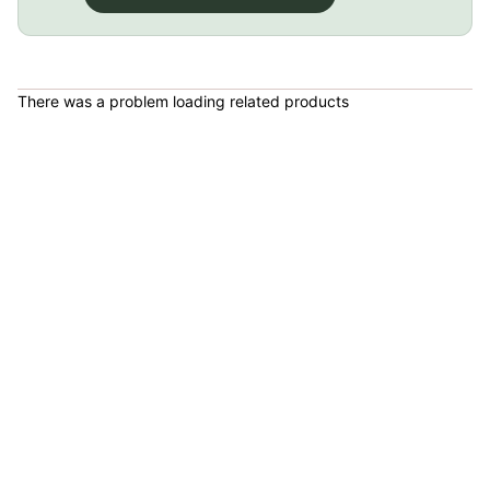
Luz Linterna gw trasera ebl-035rb 100L Biciclema Mtb Ruta
COP 34,000.00
There was a problem loading related products
Desengresante Citrico Para Bicicleta 1L Weldtite Ciclismo.
COP 68,000.00