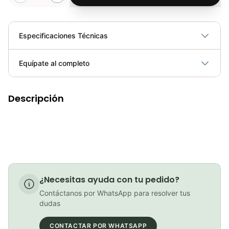
Especificaciones Técnicas
Plegable
No
Equípate al completo
Requiere electricidad
No
Descripción
Luz Linterna Trasera para Bicicleta Gw Ciclismo Mtb Ruta 15 Lumens
COP 15,000.00
luz linterna Trasera Para Bicicleta Gw Ebl Sensor Encendido Automatico
¿Necesitas ayuda con tu pedido?
COP 36,900.00
Contáctanos por WhatsApp para resolver tus
dudas
CONTACTAR POR WHATSAPP