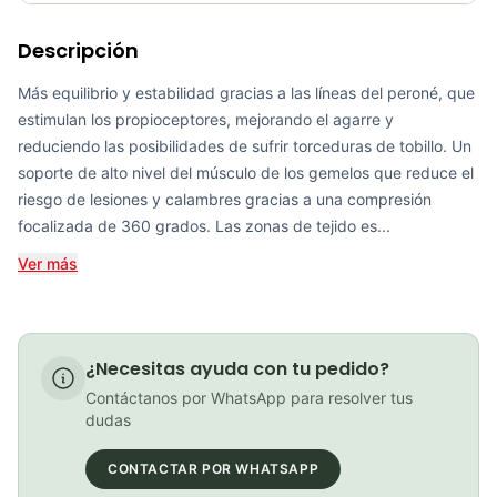
Requiere electricidad
No
Descripción
R2 Oxygen calf sleeves black
COP 150,000.00
Más equilibrio y estabilidad gracias a las líneas del peroné, que
estimulan los propioceptores, mejorando el agarre y
reduciendo las posibilidades de sufrir torceduras de tobillo. Un
soporte de alto nivel del músculo de los gemelos que reduce el
Medias Ciclismo GW Reflectivas Blanco
riesgo de lesiones y calambres gracias a una compresión
focalizada de 360 grados. Las zonas de tejido es...
COP 15,000.00
Ver más
Compressport Medias de Compresión - Aero - negro/rojo
¿Necesitas ayuda con tu pedido?
COP 99,000.00
Contáctanos por WhatsApp para resolver tus
dudas
CONTACTAR POR WHATSAPP
PATIN LINEA GW BELLONI PLUS 075109