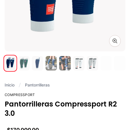
Zoom i
Inicio
Pantorrilleras
COMPRESSPORT
Pantorrilleras Compressport R2
3.0
$170.000,00