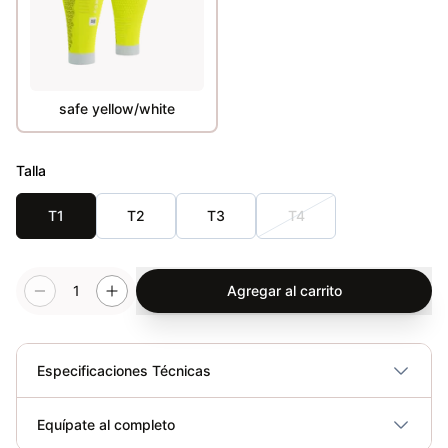
safe yellow/white
Talla
T1
T2
T3
T4
1
Agregar al carrito
Especificaciones Técnicas
Plegable
No
Equípate al completo