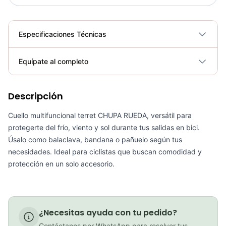
Especificaciones Técnicas
Plegable
No
Equípate al completo
Requiere electricidad
No
PATIN LINEA GW BELLONI PLUS 075109
Descripción
Cuello multifuncional terret CHUPA RUEDA, versátil para
COP 178,380.00
protegerte del frío, viento y sol durante tus salidas en bici.
Úsalo como balaclava, bandana o pañuelo según tus
necesidades. Ideal para ciclistas que buscan comodidad y
protección en un solo accesorio.
GEL SIS ISOTONIC APPLE
COP 13,000.00
¿Necesitas ayuda con tu pedido?
Contáctanos por WhatsApp para resolver tus