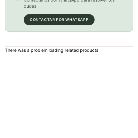
BICICLETA GW IMPULSO PUSHBIKE FIREFLY PLASTICO RIN12 roja
dudas
COP 149,900.00
CONTACTAR POR WHATSAPP
BICICLETA GW IMPULSO PUSHBIKE FIREFLY PLASTICO RIN12 Azul
There was a problem loading related products
COP 149,900.00