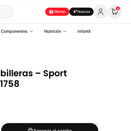
0
Ofertas
Nuevos
Componentes
Nutrición
Infantil
billeras – Sport
71758
Agregar al carrito