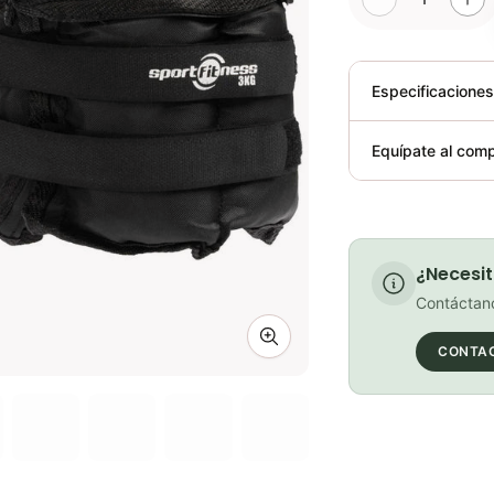
Especificacione
Plegable
Equípate al comp
Requiere elect
¿Necesit
Contáctano
Zoom image
CONTA