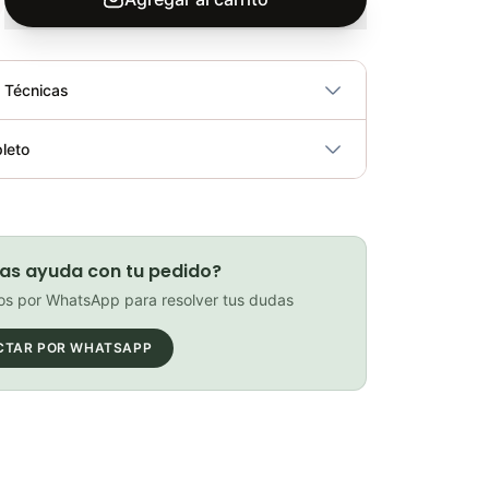
s Técnicas
No
leto
ricidad
No
Pantorrilleras Compressport R2 3.0
Elegir opciones
as ayuda con tu pedido?
COP 170,000.00
s por WhatsApp para resolver tus dudas
CTAR POR WHATSAPP
Rueda Para Abdominales – Sport fitness 71469
Elegir opciones
COP 31,850.00