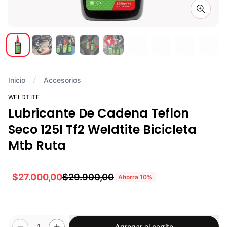
Zoom i
Inicio
Accesorios
WELDTITE
Lubricante De Cadena Teflon
Seco 125l Tf2 Weldtite Bicicleta
Mtb Ruta
$27.000,00
$29.900,00
Ahorra
10
%
1
Agregar al carrito