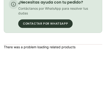
¿Necesitas ayuda con tu pedido?
Maquina Limpiadora Cadena Bicicleta Weldtite+Desengrasante Mtb Ruta
Contáctanos por WhatsApp para resolver tus
COP 115,000.00
dudas
CONTACTAR POR WHATSAPP
Desengrasante Weldtite Jet Blast 500ml Cadena Bicicleta Mtb Ruta Ciclismo
COP 34,000.00
There was a problem loading related products