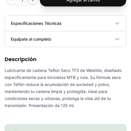
Especificaciones Técnicas
Plegable
No
Equípate al completo
Requiere electricidad
No
Descripción
Grasa Ultimate Tf2 125l Weldtite Con Teflon Bicicleta Mtb Ruta
COP 33,000.00
Lubricante de cadena Teflon Seco TF2 de Weldtite, diseñado
específicamente para bicicletas MTB y ruta. Su fórmula seca
con Teflón reduce la acumulación de suciedad y polvo,
manteniendo tu cadena limpia y protegida. Ideal para
condiciones secas y urbanas, prolonga la vida útil de tu
Combo Grasa Ultimate Tf2 125l Weldtite+Pistola Aplicadora Ciclismo
transmisión. Presentación de 125 ml.
COP 89,900.00