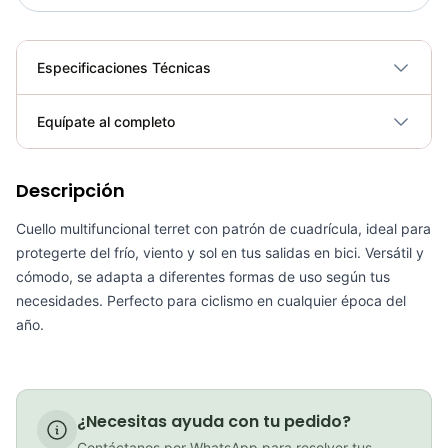
Especificaciones Técnicas
Plegable
No
Equípate al completo
Requiere electricidad
No
PATIN LINEA GW BELLONI PLUS 075109
Descripción
Cuello multifuncional terret con patrón de cuadrícula, ideal para
COP 178,380.00
protegerte del frío, viento y sol en tus salidas en bici. Versátil y
cómodo, se adapta a diferentes formas de uso según tus
necesidades. Perfecto para ciclismo en cualquier época del
año.
GEL SIS ISOTONIC APPLE
COP 13,000.00
¿Necesitas ayuda con tu pedido?
Contáctanos por WhatsApp para resolver tus