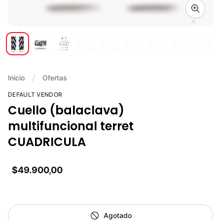
Zoom i
Inicio
Ofertas
DEFAULT VENDOR
Cuello (balaclava)
multifuncional terret
CUADRICULA
$49.900,00
Agotado