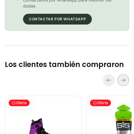
BICICLETA GW IMPULSO PUSHBIKE FIREFLY PLASTICO RIN12 roja
dudas
COP 149,900.00
CONTACTAR POR WHATSAPP
BICICLETA GW IMPULSO PUSHBIKE FIREFLY PLASTICO RIN12 Azul
COP 149,900.00
Los clientes también compraron
PATIN LINEA GW BELLONI PLUS 075109
GEL SIS ISOTONIC APP
Oferta
Oferta