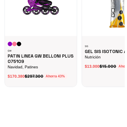
SIS
GEL SIS ISOTONIC 
GW
PATIN LINEA GW BELLONI PLUS
Nutrición
075109
$15.000
$13.000
Ahor
Navidad, Patines
$297.300
$170.380
Ahorra
43
%