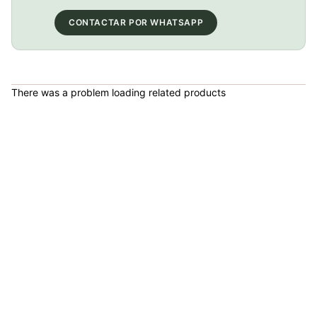
COP 13,000.00
CONTACTAR POR WHATSAPP
BICICLETA GW IMPULSO PUSHBIKE FIREFLY PLASTICO RIN12 roja
There was a problem loading related products
COP 149,900.00