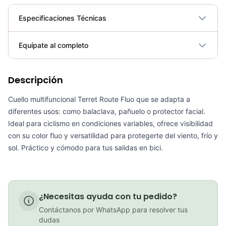
Especificaciones Técnicas
Plegable
No
Equípate al completo
Requiere electricidad
No
Descripción
Cuello Protector Facial Multifuncional Buff Gw Color Dot
COP 11,900.00
Cuello multifuncional Terret Route Fluo que se adapta a
diferentes usos: como balaclava, pañuelo o protector facial.
Ideal para ciclismo en condiciones variables, ofrece visibilidad
con su color fluo y versatilidad para protegerte del viento, frío y
PATIN LINEA GW BELLONI PLUS 075109
sol. Práctico y cómodo para tus salidas en bici.
COP 178,380.00
¿Necesitas ayuda con tu pedido?
Contáctanos por WhatsApp para resolver tus
GEL SIS ISOTONIC APPLE
dudas