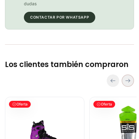
COP 149,900.00
dudas
CONTACTAR POR WHATSAPP
BICICLETA GW IMPULSO PUSHBIKE FIREFLY PLASTICO RIN12 Azul
COP 149,900.00
Los clientes también compraron
PATIN LINEA GW BELLONI PLUS 075109
GEL SIS ISOTONIC APP
Oferta
Oferta