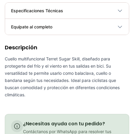
Especificaciones Técnicas
Plegable
No
Equípate al completo
Requiere electricidad
No
PATIN LINEA GW BELLONI PLUS 075109
Descripción
Cuello multifuncional Terret Sugar Skill, diseñado para
COP 178,380.00
protegerte del frío y el viento en tus salidas en bici. Su
versatilidad te permite usarlo como balaclava, cuello o
bandana según tus necesidades. Ideal para ciclistas que
buscan comodidad y protección en diferentes condiciones
GEL SIS ISOTONIC APPLE
climáticas.
COP 13,000.00
¿Necesitas ayuda con tu pedido?
BICICLETA GW IMPULSO PUSHBIKE FIREFLY PLASTICO RIN12 roja
Contáctanos por WhatsApp para resolver tus