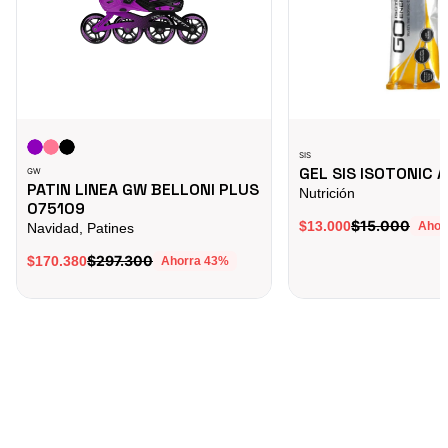
SIS
GEL SIS ISOTONIC 
GW
PATIN LINEA GW BELLONI PLUS
Nutrición
075109
$15.000
$13.000
Ahor
Navidad, Patines
$297.300
$170.380
Ahorra
43
%