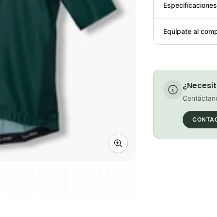
Especificacione
Plegable
Equípate al comp
Requiere elect
¿Necesit
Contáctano
CONTA
Zoom image