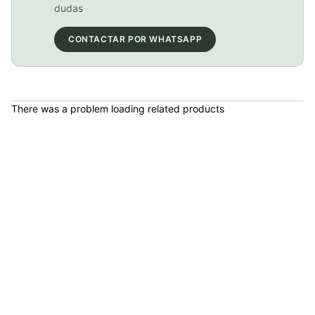
COP 21,000.00
dudas
CONTACTAR POR WHATSAPP
PATIN LINEA GW BELLONI PLUS 075109
COP 178,380.00
There was a problem loading related products