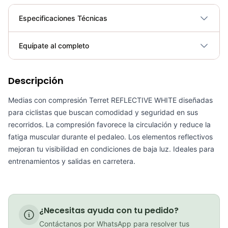
Especificaciones Técnicas
Plegable
No
Equípate al completo
Requiere electricidad
No
Descripción
Medias taba reflectivas
COP 27,000.00
Medias con compresión Terret REFLECTIVE WHITE diseñadas
para ciclistas que buscan comodidad y seguridad en sus
recorridos. La compresión favorece la circulación y reduce la
fatiga muscular durante el pedaleo. Los elementos reflectivos
Medias Ciclismo GW Reflectivas Blanco
mejoran tu visibilidad en condiciones de baja luz. Ideales para
entrenamientos y salidas en carretera.
COP 15,000.00
¿Necesitas ayuda con tu pedido?
Medias taba clasicas
Contáctanos por WhatsApp para resolver tus