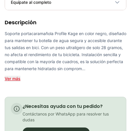
Plegable
No
Equípate al completo
Requiere electricidad
No
Descripción
Soporte Portacaramañola syncros Tailor cage 3.0 Negro
COP 27,000.00
Soporte portacaramañola Profile Kage en color negro, diseñado
para mantener tu botella de agua segura y accesible durante
tus salidas en bici. Con un peso ultraligero de solo 28 gramos,
no afecta el rendimiento de tu bicicleta. Instalación sencilla y
compatible con la mayoría de cuadros, es la solución perfecta
Soporte Portacaramañola syncros Tailor cage 3.0 Gris
para mantenerte hidratado sin comprom...
COP 25,900.00
Ver más
PATIN LINEA GW BELLONI PLUS 075109
¿Necesitas ayuda con tu pedido?
COP 178,380.00
Contáctanos por WhatsApp para resolver tus
dudas