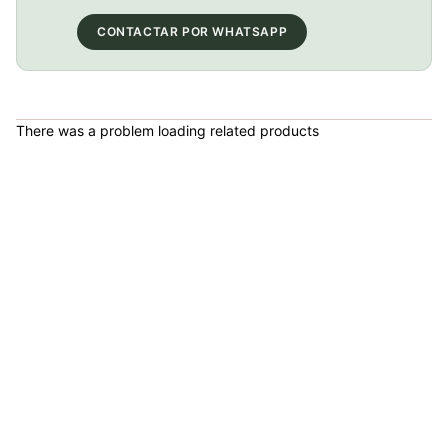
COP 13,000.00
CONTACTAR POR WHATSAPP
BICICLETA GW IMPULSO PUSHBIKE FIREFLY PLASTICO RIN12 roja
There was a problem loading related products
COP 149,900.00