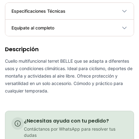
Especificaciones Técnicas
Plegable
No
Equípate al completo
Requiere electricidad
No
Descripción
Cuello Protector Facial Multifuncional Buff Gw Color Dot
COP 11,900.00
Cuello multifuncional terret BELLE que se adapta a diferentes
usos y condiciones climáticas. Ideal para ciclismo, deportes de
montaña y actividades al aire libre. Ofrece protección y
versatilidad en un solo accesorio. Cómodo y práctico para
PATIN LINEA GW BELLONI PLUS 075109
cualquier temporada.
COP 178,380.00
¿Necesitas ayuda con tu pedido?
Contáctanos por WhatsApp para resolver tus
GEL SIS ISOTONIC APPLE
dudas