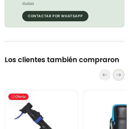
COP 102,000.00
dudas
CONTACTAR POR WHATSAPP
Inflador Mini Bomba Aire Bicicleta Beto Cld-038g 120psi Con Manómetro
COP 28,900.00
Los clientes también compraron
Inflador Mini Bomba de Aire Beto CMPB03B Bicicletas Ciclismo Ru
Capsula Porta Herramien
Oferta