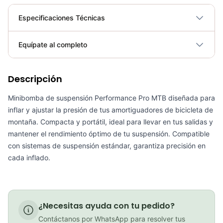
Especificaciones Técnicas
Plegable
No
Equípate al completo
Requiere electricidad
No
Descripción
Inflador Mini Bomba de Aire Beto CMPB03B Bicicletas Ciclismo Ruta Mtb
COP 13,900.00
Minibomba de suspensión Performance Pro MTB diseñada para
inflar y ajustar la presión de tus amortiguadores de bicicleta de
montaña. Compacta y portátil, ideal para llevar en tus salidas y
mantener el rendimiento óptimo de tu suspensión. Compatible
con sistemas de suspensión estándar, garantiza precisión en
Capsula Porta Herramientas Pro Bicicleta Mtb Ruta
cada inflado.
COP 105,300.00
¿Necesitas ayuda con tu pedido?
Mini inflador Syncros Boundary 2.0Hp
Contáctanos por WhatsApp para resolver tus