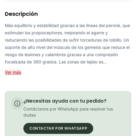
Requiere electricidad
No
Descripción
R2 Oxygen calf sleeves black
COP 150,000.00
Más equilibrio y estabilidad gracias a las líneas del peroné, que
estimulan los propioceptores, mejorando el agarre y
reduciendo las posibilidades de sufrir torceduras de tobillo. Un
soporte de alto nivel del músculo de los gemelos que reduce el
Medias Ciclismo GW Reflectivas Blanco
riesgo de lesiones y calambres gracias a una compresión
focalizada de 360 grados. Las zonas de tejido es...
COP 15,000.00
Ver más
Compressport Medias de Compresión - Aero - negro/rojo
¿Necesitas ayuda con tu pedido?
COP 99,000.00
Contáctanos por WhatsApp para resolver tus
dudas
CONTACTAR POR WHATSAPP
PATIN LINEA GW BELLONI PLUS 075109