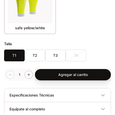
safe yellow/white
Talla
T1
T2
T3
T4
1
Agregar al carrito
Especificaciones Técnicas
Plegable
No
Equípate al completo