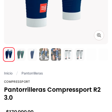
Zoom i
Inicio
Pantorrilleras
COMPRESSPORT
Pantorrilleras Compressport R2
3.0
$170.000,00