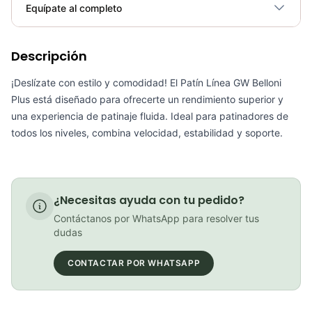
Plegable
No
Equípate al completo
Requiere electricidad
No
Descripción
Goggles GW Path Transparente
COP 102,900.00
¡Deslízate con estilo y comodidad! El Patín Línea GW Belloni
Plus está diseñado para ofrecerte un rendimiento superior y
una experiencia de patinaje fluida. Ideal para patinadores de
todos los niveles, combina velocidad, estabilidad y soporte.
Pacha Cassette Gw 8vel 11-40 Mtb
COP 67,900.00
¿Necesitas ayuda con tu pedido?
Contáctanos por WhatsApp para resolver tus
Pantalóneta Ciclismo C/T Hombre GW BLAZE Negro
dudas
CONTACTAR POR WHATSAPP
COP 202,900.00