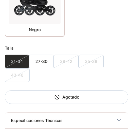
Negro
Talla
31-34
27-30
39-42
35-38
43-46
Agotado
Especificaciones Técnicas