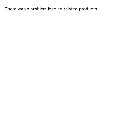
Pacha Cassette Gw 10vel 11-50 Mtb Montaña
There was a problem loading related products
COP 159,000.00