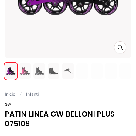
Zoom i
Inicio
Infantil
GW
PATIN LINEA GW BELLONI PLUS
075109