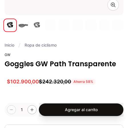
Zoom i
Inicio
Ropa de ciclismo
GW
Goggles GW Path Transparente
$102.900,00
$242.320,00
Ahorra
58
%
1
Agregar al carrito