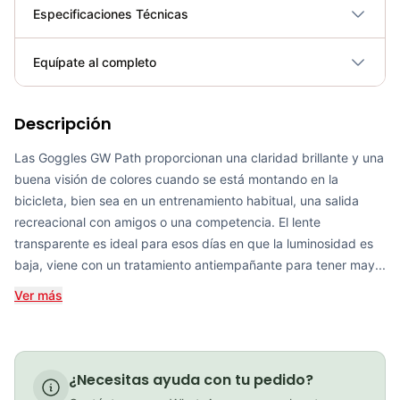
Especificaciones Técnicas
Plegable
No
Equípate al completo
Requiere electricidad
No
Descripción
Goggles GW path full color
COP 116,900.00
Las Goggles GW Path proporcionan una claridad brillante y una
buena visión de colores cuando se está montando en la
bicicleta, bien sea en un entrenamiento habitual, una salida
recreacional con amigos o una competencia. El lente
PATIN LINEA GW BELLONI PLUS 075109
transparente es ideal para esos días en que la luminosidad es
baja, viene con un tratamiento antiempañante para tener may...
COP 178,380.00
Ver más
GEL SIS ISOTONIC APPLE
¿Necesitas ayuda con tu pedido?
COP 13,000.00