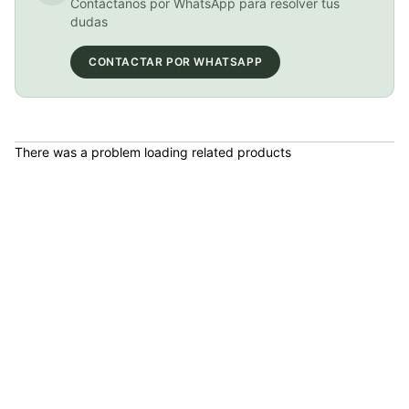
Contáctanos por WhatsApp para resolver tus
dudas
CONTACTAR POR WHATSAPP
BICICLETA GW IMPULSO PUSHBIKE FIREFLY PLASTICO RIN12 roja
COP 149,900.00
There was a problem loading related products