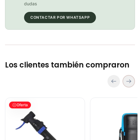
COP 102,000.00
dudas
CONTACTAR POR WHATSAPP
Inflador Mini Bomba Aire Bicicleta Beto Cld-038g 120psi Con Manómetro
COP 28,900.00
Los clientes también compraron
Inflador Mini Bomba de Aire Beto CMPB03B Bicicletas Ciclismo Ru
Capsula Porta Herramien
Oferta