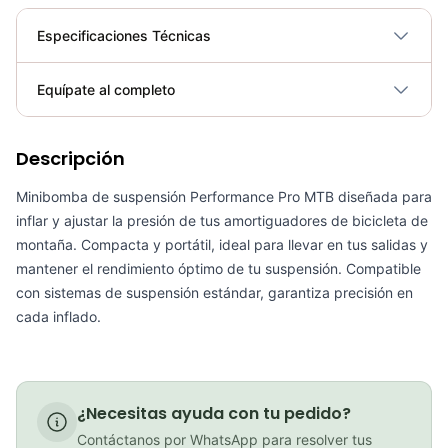
Especificaciones Técnicas
Plegable
No
Equípate al completo
Requiere electricidad
No
Descripción
Inflador Mini Bomba de Aire Beto CMPB03B Bicicletas Ciclismo Ruta Mtb
COP 13,900.00
Minibomba de suspensión Performance Pro MTB diseñada para
inflar y ajustar la presión de tus amortiguadores de bicicleta de
montaña. Compacta y portátil, ideal para llevar en tus salidas y
mantener el rendimiento óptimo de tu suspensión. Compatible
con sistemas de suspensión estándar, garantiza precisión en
Capsula Porta Herramientas Pro Bicicleta Mtb Ruta
cada inflado.
COP 105,300.00
¿Necesitas ayuda con tu pedido?
Mini inflador Syncros Boundary 2.0Hp
Contáctanos por WhatsApp para resolver tus